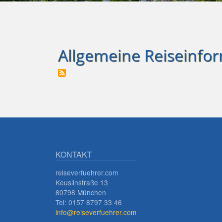
Allgemeine Reiseinfo
KONTAKT
reiseverfuehrer.com
Keuslinstraße 13
80798 München
Tel: 0157 8797 33 46
info@reiseverfuehrer.com