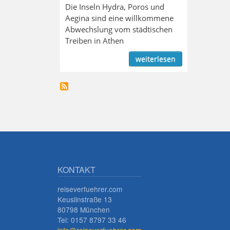
Die Inseln Hydra, Poros und
Aegina sind eine willkommene
Abwechslung vom städtischen
Treiben in Athen
weiterlesen
KONTAKT
reiseverfuehrer.com
Keuslinstraße 13
80798 München
Tel: 0157 8797 33 46
info@reiseverfuehrer.com