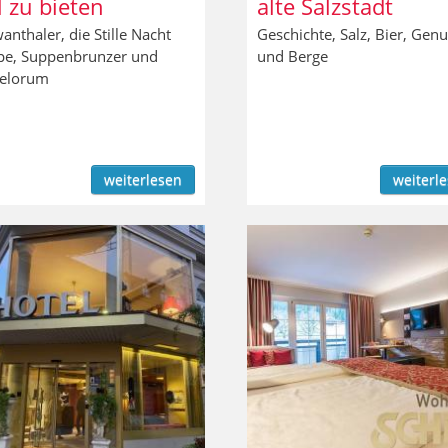
l zu bieten
alte Salzstadt
anthaler, die Stille Nacht
Geschichte, Salz, Bier, Genu
pe, Suppenbrunzer und
und Berge
kelorum
weiterlesen
weiterl