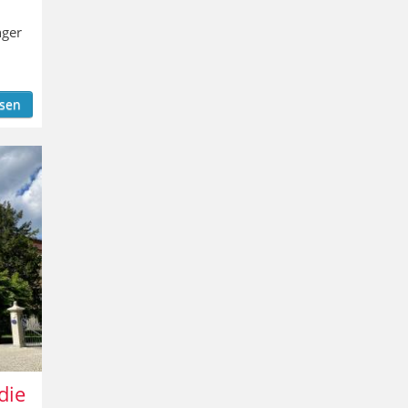
nger
esen
die