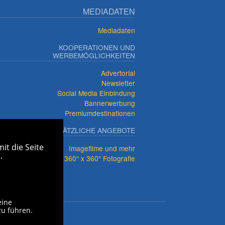
MEDIADATEN
Mediadaten
KOOPERATIONEN UND
WERBEMÖGLICHKEITEN
Advertorial
Newsletter
Social Media Einbindung
Bannerwerbung
Premiumdestinationen
ZUSÄTZLICHE ANGEBOTE
it die Seite
Imagefilme und mehr
.
360° x 360° Fotografie
eine
zu führen.