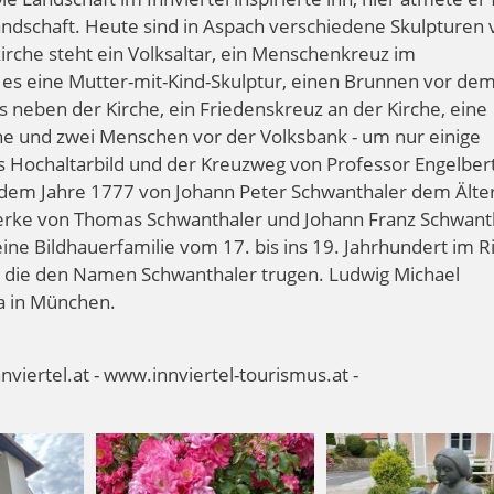
 Landschaft. Heute sind in Aspach verschiedene Skulpturen
kirche steht ein Volksaltar, ein Menschenkreuz im
 es eine Mutter-mit-Kind-Skulptur, einen Brunnen vor de
neben der Kirche, ein Friedenskreuz an der Kirche, eine
he und zwei Menschen vor der Volksbank - um nur einige
s Hochaltarbild und der Kreuzweg von Professor Engelber
s dem Jahre 1777 von Johann Peter Schwanthaler dem Älte
erke von Thomas Schwanthaler und Johann Franz Schwant
ine Bildhauerfamilie vom 17. bis ins 19. Jahrhundert im R
er, die den Namen Schwanthaler trugen. Ludwig Michael
a in München.
viertel.at - www.innviertel-tourismus.at -