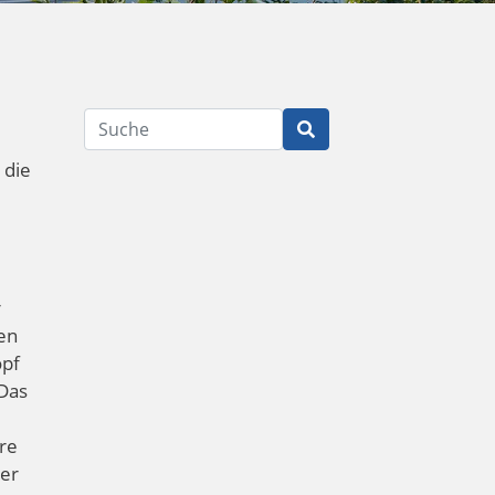
Suche
 die
r
en
opf
 Das
hre
ier