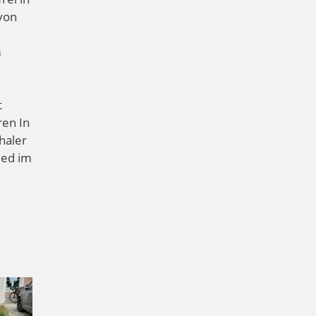
 von
m
t
ren In
haler
ied im