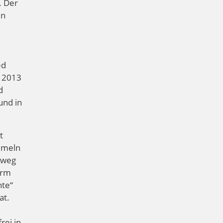
. Der
in
ed
s 2013
d
und in
t
mmeln
sweg
orm
nte“
at.
rei in