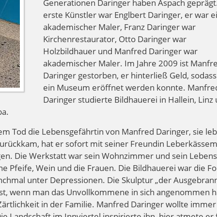
Generationen Daringer haben Aspach geprägt
erste Künstler war Englbert Daringer, er war e
akademischer Maler, Franz Daringer war
Kirchenrestaurator, Otto Daringer war
Holzbildhauer und Manfred Daringer war
akademischer Maler. Im Jahre 2009 ist Manfr
Daringer gestorben, er hinterließ Geld, sodas
ein Museum eröffnet werden konnte. Manfre
Daringer studierte Bildhauerei in Hallein, Linz 
ba.
inem Tod die Lebensgefährtin von Manfred Daringer, sie leb
zurückkam, hat er sofort mit seiner Freundin Leberkässe
angen. Die Werkstatt war sein Wohnzimmer und sein Leben
ne Pfeife, Wein und die Frauen. Die Bildhauerei war die F
anchmal unter Depressionen. Die Skulptur „der Ausgebran
 ist, wenn man das Unvollkommene in sich angenommen h
ärtlichkeit in der Familie. Manfred Daringer wollte immer
e Landschaft im Innviertel inspirierte ihn, hier atmete er f