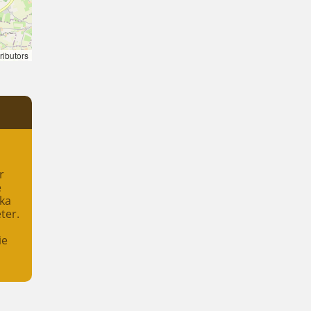
ributors
r
e
ika
ter.
ie