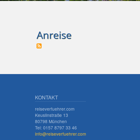
Anreise
KONTAKT
reiseverfuehrer.com
Keuslinstraße 13
80798 München
Tel: 0157 8797 33 46
info@reiseverfuehrer.com