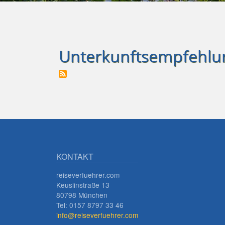
Unterkunftsempfehlu
KONTAKT
reiseverfuehrer.com
Keuslinstraße 13
80798 München
Tel: 0157 8797 33 46
info@reiseverfuehrer.com