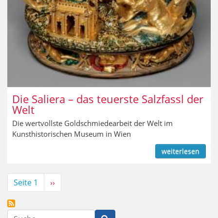
Die Saliera – das teuerste Salzfassl der
Welt
Die wertvollste Goldschmiedearbeit der Welt im
Kunsthistorischen Museum in Wien
weiterlesen
Seitennummerierung
Seite 1
Nächste
››
Seite
Suche