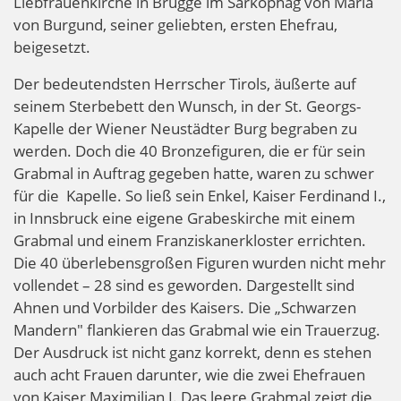
Liebfrauenkirche in Brügge im Sarkophag von Maria
von Burgund, seiner geliebten, ersten Ehefrau,
beigesetzt.
Der bedeutendsten Herrscher Tirols, äußerte auf
seinem Sterbebett den Wunsch, in der St. Georgs-
Kapelle der Wiener Neustädter Burg begraben zu
werden. Doch die 40 Bronzefiguren, die er für sein
Grabmal in Auftrag gegeben hatte, waren zu schwer
für die Kapelle. So ließ sein Enkel, Kaiser Ferdinand I.,
in Innsbruck eine eigene Grabeskirche mit einem
Grabmal und einem Franziskanerkloster errichten.
Die 40 überlebensgroßen Figuren wurden nicht mehr
vollendet – 28 sind es geworden. Dargestellt sind
Ahnen und Vorbilder des Kaisers. Die „Schwarzen
Mandern" flankieren das Grabmal wie ein Trauerzug.
Der Ausdruck ist nicht ganz korrekt, denn es stehen
auch acht Frauen darunter, wie die zwei Ehefrauen
von Kaiser Maximilian I. Das leere Grabmal zeigt die