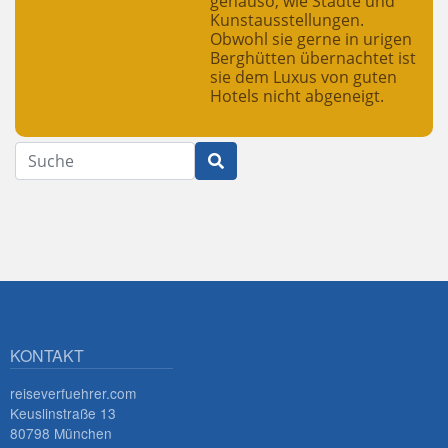
genauso, wie Städte und
Kunstausstellungen.
Obwohl sie gerne in urigen
Berghütten übernachtet ist
sie dem Luxus von guten
Hotels nicht abgeneigt.
Suche
KONTAKT
reiseverfuehrer.com
Keuslinstraße 13
80798 München