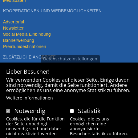
Mediadaten
KOOPERATIONEN UND WERBEMÖGLICHKEITEN
Advertorial
Newsletter
Social Media Einbindung
Bannerwerbung
Premiumdestinationen
ZUSÄTZLICHE ANGEBOTE
Datenschutzeinstellungen
Imagefilme und mehr
Lieber Besucher!
360° x 360° Fotografie
Wir verwenden Cookies auf dieser Seite. Einige davon
sind notwendig, damit die Seite funktioniert. Andere
ermöglichen es uns eine anonyme Statistik zu führen.
Weitere Informationen
Notwendig
Statistik
Fußzeilenmenü
Contact
Cookies, die für die Funktion
Cookies, die es uns
der Seite unbedingt
ermöglichen eine
notwendig sind und daher
anonymisierte
nicht deaktiviert werden
Besucherstatistik zu führen.