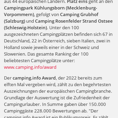
aus 44 europäischen Ländern.
Platz eins
geht an den
Campingpark Kühlungsborn (Mecklenburg-
Vorpommern)
, gefolgt von
Camping Grubhof
(Salzburg)
und
Camping Rosenfelder Strand Ostsee
(Schleswig-Holstein)
. Unter den 100
ausgezeichneten Campingplätzen befinden sich 67 in
Deutschland, 22 in Österreich, sieben Italien, zwei in
Holland sowie jeweils einer in der Schweiz und
Slowenien. Das gesamte Ranking der 100
beliebtesten Campingplätze unter:
www.camping.info/award
Der
camping.info Award
, der 2022 bereits zum
elften Mal vergeben wird, zählt zu den begehrtesten
Auszeichnungen der europäischen Campingbranche.
Grundlage der Auswertung ist die Zufriedenheit der
Campingurlauber. In Summe gaben über 150.000
Campinggäste 228.000 Bewertungen ab. "Der
camping.info Award ist ein Publikumspreis. Es zählt