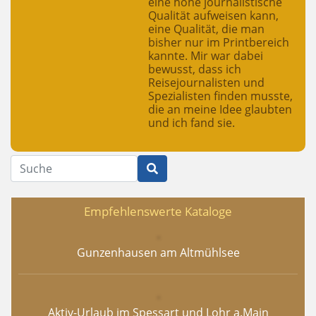
eine hohe journalistische
Qualität aufweisen kann,
eine Qualität, die man
bisher nur im Printbereich
kannte. Mir war dabei
bewusst, dass ich
Reisejournalisten und
Spezialisten finden musste,
die an meine Idee glaubten
und ich fand sie.
Suche
Empfehlenswerte Kataloge
Gunzenhausen am Altmühlsee
Aktiv-Urlaub im Spessart und Lohr a.Main