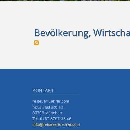
Bevölkerung, Wirtschaf
KONTAKT
reiseverfuehrer.com
Keuslinstraße 13
80798 München
Tel: 0157 8797 33 46
info@reiseverfuehrer.com