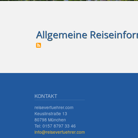
Allgemeine Reiseinfo
KONTAKT
reiseverfuehrer.com
Keuslinstraße 13
80798 München
Tel: 0157 8797 33 46
info@reiseverfuehrer.com